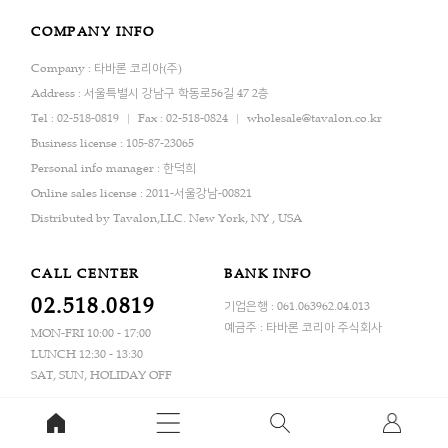
COMPANY INFO
Company : 타바론 코리아(주)
Address : 서울특별시 강남구 학동로56길 47 2층
Tel : 02-518-0819
Fax : 02-518-0824
wholesale@tavalon.co.kr
Business license : 105-87-23065
Personal info manager : 한덕희
Online sales license : 2011-서울강남-00821
Distributed by Tavalon,LLC. New York, NY , USA
CALL CENTER
BANK INFO
02.518.0819
기업은행 : 061.063962.04.013
예금주 : 타바론 코리아 주식회사
MON-FRI 10:00 - 17:00
LUNCH 12:30 - 13:30
SAT, SUN, HOLIDAY OFF