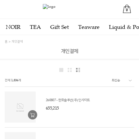
0
NOIR
TEA
Gift Set
Teaware
Liquid & P
홈
개인결제
개인결제
전체
1,836
개
260807 - 한화솔루션(주) 인사이트
655,215