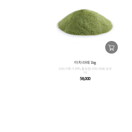
마차 라떼 1kg
마차가루가 30% 함유된 마차 라떼 파우
더
58,000