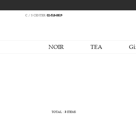
C / S CENTER
02-518-0819
NOIR
TEA
TOTAL :
3
ITEMS