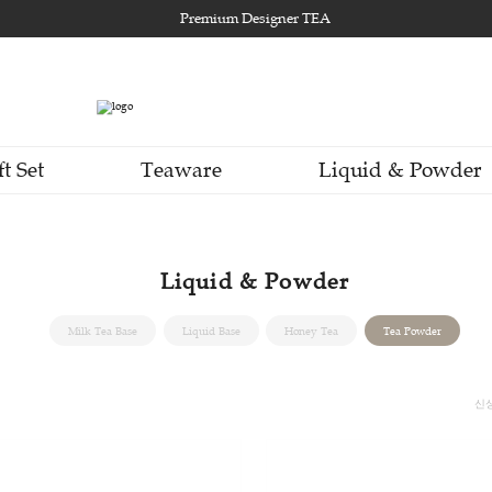
Premium Designer TEA
Gift Set
Teaware
Li
Liquid & Powde
Milk Tea Base
Liquid Base
Honey Tea