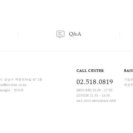
1
제
Q&A
CALL C