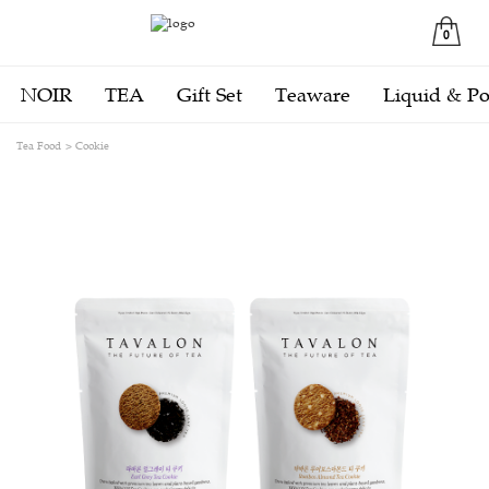
0
NOIR
TEA
Gift Set
Teaware
Liquid & P
Tea Food
Cookie