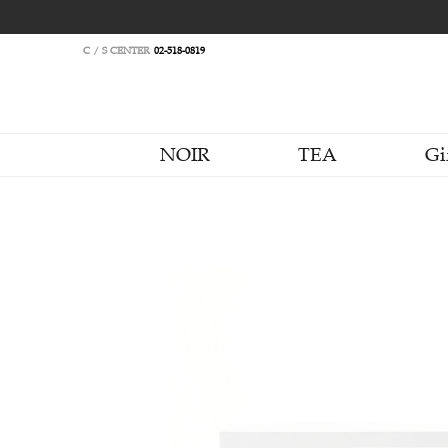
C / S CENTER
02-518-0819
NOIR
TEA