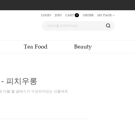
LOGIN
JOIN
CAR
quid & Powder
Tea Food
 모먼트 세트 - 피치우롱
피치 우롱 15티백과 아이레 더블 월 글래스가 구성되어있는 선물세트
백
00