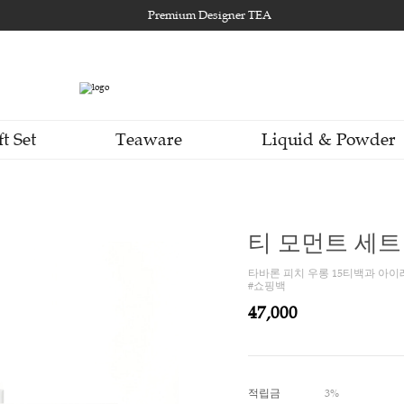
Premium Designer TEA
Gift Set
Teaware
Li
티
타바론 
#쇼핑
47,0