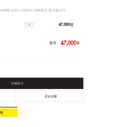
3%
선물세트
총 결제금액이 30,000원 미만시 배송비 3,000원이 청구됩니다.
47,000
트 세트 - 피치우롱
47,
합계
구매하기