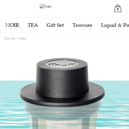
0
NOIR
TEA
Gift Set
Teaware
Liquid & P
Teaware
Filter