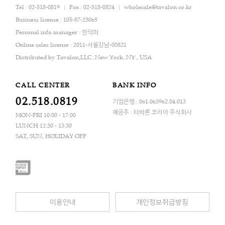
Tel : 02-518-0819
Fax : 02-518-0824
wholesale@tavalon.co.kr
Business license : 105-87-23065
Personal info manager : 한덕희
Online sales license : 2011-서울강남-00821
Distributed by Tavalon,LLC. New York, NY , USA
CALL CENTER
BANK INFO
02.518.0819
기업은행 : 061.063962.04.013
예금주 : 타바론 코리아 주식회사
MON-FRI 10:00 - 17:00
LUNCH 12:30 - 13:30
SAT, SUN, HOLIDAY OFF
이용안내
개인정보취급방침