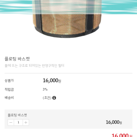
플로팅 바스켓
물에 뜨는 구조로 되어있는 반영구적인 필터
16,000
상품가
원
적립금
3%
배송비
(조건)
플로팅 바스켓
16,000
원
16,000
원