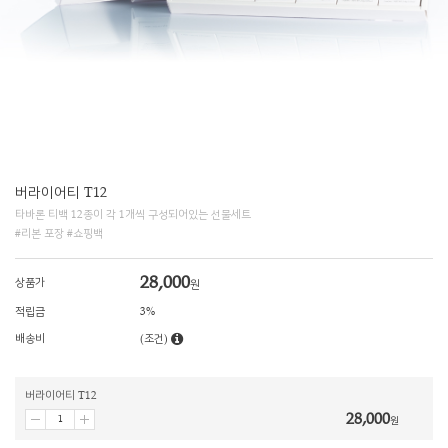
버라이어티 T12
타바론 티백 12종이 각 1개씩 구성되어있는 선물세트
#리본 포장 #쇼핑백
28,000
상품가
원
적립금
3%
배송비
(조건)
버라이어티 T12
28,000
원