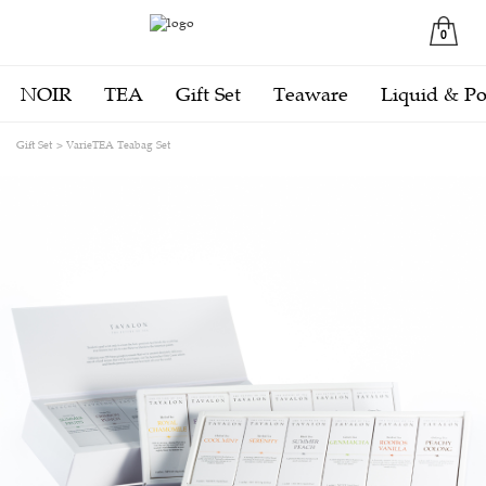
0
NOIR
TEA
Gift Set
Teaware
Liquid & P
Gift Set
VarieTEA Teabag Set