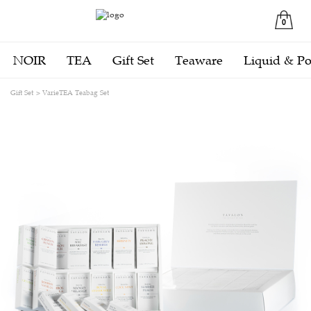
0
NOIR
TEA
Gift Set
Teaware
Liquid & P
Gift Set
VarieTEA Teabag Set