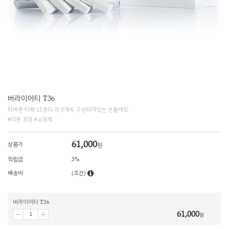
버라이어티 T36
타바론 티백 12종이 각 3개씩 구성되어있는 선물세트
#리본 포장 #쇼핑백
61,000
상품가
원
적립금
3%
배송비
(조건)
버라이어티 T36
61,000
원