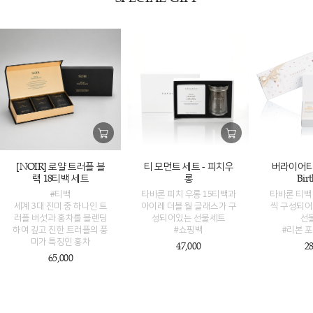
티 모먼트 세트 - 피치우
버라이어티 
[NOIR] 로얄 트러플 블
롱
Bir
랙 18티백 세트
타바론 피치 우롱 15티백과
타바론 티백 
#티백
아이레 더블 월 글래스가 구
씩 구성되어
세계 3대 진미 중 하나인 트
성되어있는 선물세트
선
러플 버섯과 홍차를 블렌딩
#쇼핑백
#리본 
하여 깊고 진한 트러플의 풍
미가 특징인 홍차
47,000
28
65,000