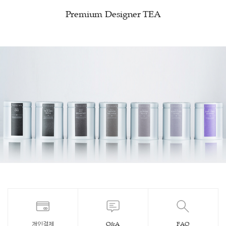
Premium Designer TEA
개인결제
Q&A
FAQ