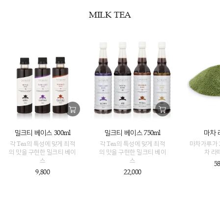
MILK TEA
밀크티 베이스 300ml
밀크티 베이스 750ml
마차 
각 Tea의 특성에 맞게 최적
각 Tea의 특성에 맞게 최적
마차가루가 
의 맛을 구현한 밀크티 베이
의 맛을 구현한 밀크티 베이
차 라
스
스
58
9,800
22,000