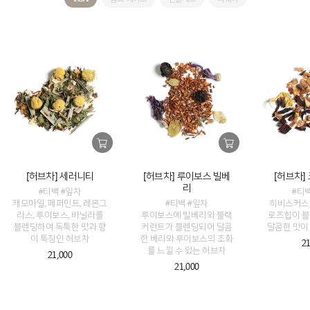
[허브차] 세러니티
[허브차] 루이보스 빌베
[허브차]
리
#티백 #잎차
#티
캐모마일, 페퍼민트, 레몬그
#티백 #잎차
히비스커스,
라스, 루이보스, 바닐라를
루이보스에 빌베리와 블랙
로즈힙이 블
블렌딩하여 독특한 맛과 향
커런트가 블렌딩되어 달콤
달콤한 맛이
이 특징인 허브차
한 베리와 루이보스의 조화
21
를 느낄 수 있는 허브차
21,000
21,000