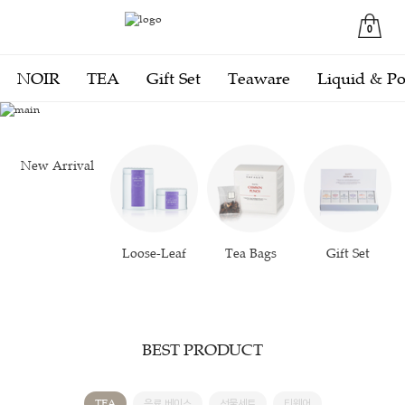
0
NOIR
TEA
Gift Set
Teaware
Liquid & P
4
/
7
New Arrival
Loose-Leaf
Tea Bags
Gift Set
BEST PRODUCT
TEA
음료 베이스
선물세트
티웨어