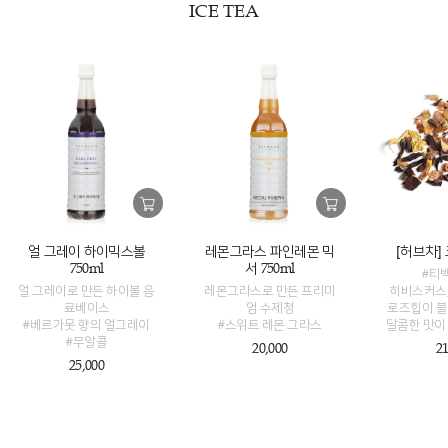
ICE TEA
얼 그레이 하이믹스볼
레몬그라스 파인레몬 믹
[허브차]
750ml
서 750ml
#티
얼 그레이로 만든 하이볼 음
레몬그라스로 만든 프리미
히비스커스,
료베이스
엄 수제청
로즈힙이 블
#베르가못 향의 얼그레이
#스위트 레몬 그라스
달콤한 맛이
#무알콜
20,000
21
25,000