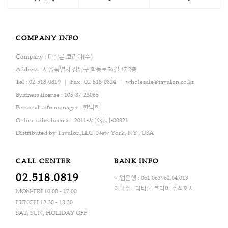
COMPANY INFO
Company : 타바론 코리아(주)
Address : 서울특별시 강남구 학동로56길 47 2층
Tel : 02-518-0819
Fax : 02-518-0824
wholesale@tavalon.co.kr
Business license : 105-87-23065
Personal info manager : 한덕희
Online sales license : 2011-서울강남-00821
Distributed by Tavalon,LLC. New York, NY , USA
CALL CENTER
BANK INFO
02.518.0819
기업은행 : 061.063962.04.013
예금주 : 타바론 코리아 주식회사
MON-FRI 10:00 - 17:00
LUNCH 12:30 - 13:30
SAT, SUN, HOLIDAY OFF