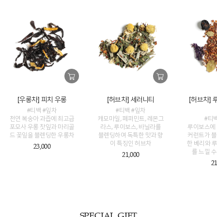
[우롱차] 피치 우롱
[허브차] 세러니티
[허브차]
#티백 #잎차
#티백 #잎차
천연 복숭아 과즙에 최고급
캐모마일, 페퍼민트, 레몬그
#티
포모사 우롱 찻잎과 마리골
라스, 루이보스, 바닐라를
루이보스에 
드 꽃잎을 블렌딩한 우롱차
블렌딩하여 독특한 맛과 향
커런트가 블
이 특징인 허브차
한 베리와 
23,000
를 느낄 
21,000
21
SPECIAL GIFT