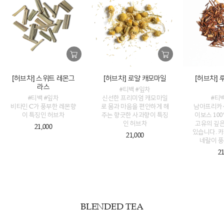
[허브차] 스위트 레몬그
[허브차] 로얄 캐모마일
[허브차]
라스
#티백 #잎차
#티백 #잎차
신선한 프리미엄 캐모마일
#티
비타민 C가 풍부한 레몬향
로 몸과 마음을 편안하게 해
남아프리카산
이 특징인 허브차
주는 향긋한 사과향이 특징
이보스 10
인 허브차
고유의 깊은
21,000
있습니다. 
21,000
네랄이 
21
BLENDED TEA