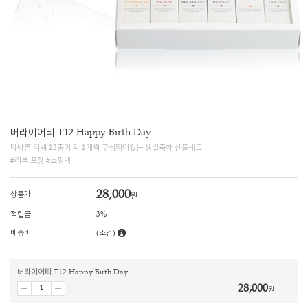
버라이어티 T12 Happy Birth Day
타바론 티백 12종이 각 1개씩 구성되어있는 생일축하 선물세트
#리본 포장 #쇼핑백
28,000
상품가
원
적립금
3%
배송비
(조건)
버라이어티 T12 Happy Birth Day
28,000
원