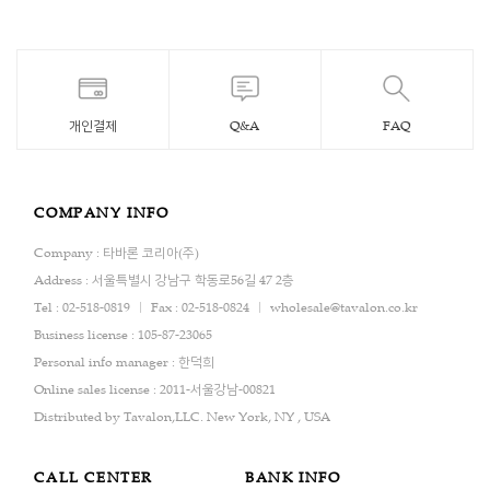
개인결제
Q&A
FAQ
COMPANY INFO
Company : 타바론 코리아(주)
Address : 서울특별시 강남구 학동로56길 47 2층
Tel : 02-518-0819
Fax : 02-518-0824
wholesale@tavalon.co.kr
Business license : 105-87-23065
Personal info manager : 한덕희
Online sales license : 2011-서울강남-00821
Distributed by Tavalon,LLC. New York, NY , USA
CALL CENTER
BANK INFO