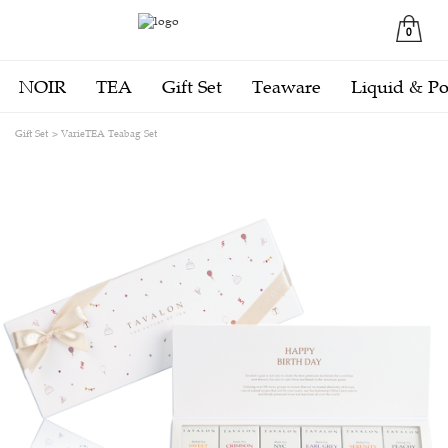
0
NOIR
TEA
Gift Set
Teaware
Liquid & P
Gift Set
VarieTEA Teabag Set