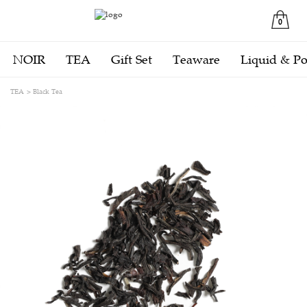
0
NOIR
TEA
Gift Set
Teaware
Liquid & P
TEA
Black Tea