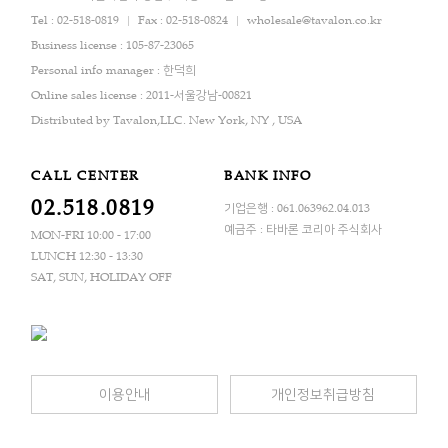
Tel : 02-518-0819
Fax : 02-518-0824
wholesale@tavalon.co.kr
Business license : 105-87-23065
Personal info manager : 한덕희
Online sales license : 2011-서울강남-00821
Distributed by Tavalon,LLC. New York, NY , USA
CALL CENTER
BANK INFO
02.518.0819
기업은행 : 061.063962.04.013
예금주 : 타바론 코리아 주식회사
MON-FRI 10:00 - 17:00
LUNCH 12:30 - 13:30
SAT, SUN, HOLIDAY OFF
이용안내
개인정보취급방침