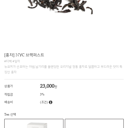
[홍차] NYC 브렉퍼스트
#티백 #잎차
뉴요커가 선호하는 아쌈,닐기리를 블렌딩한 오리지널 정통 홍차로 달콤하고 부드라운 맛이 특
징인 홍차
23,000
상품가
원
적립금
3%
배송비
(조건)
Tea 선택