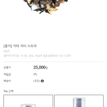
[홍차] 카마 차이 수트라
#잎차
홍차에 카다몸, 시나몬, 생강, 바닐라 등을 블렌딩한 인도식 홍차
25,000
상품가
원
적립금
3%
배송비
(조건)
Tea 선택