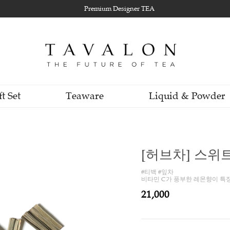
Premium Designer TEA
Gift Set
Teaware
Li
[
#티백 
비타민
21,0