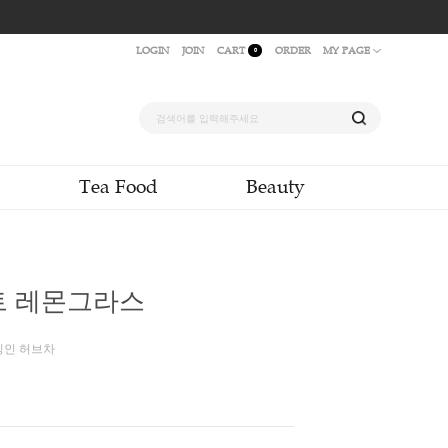
LOGIN
JOIN
CAR
quid & Powder
Tea Food
허브차] 스위트 레몬그라스
#잎차
 C가 풍부한 레몬향이 특징인 허브차
00