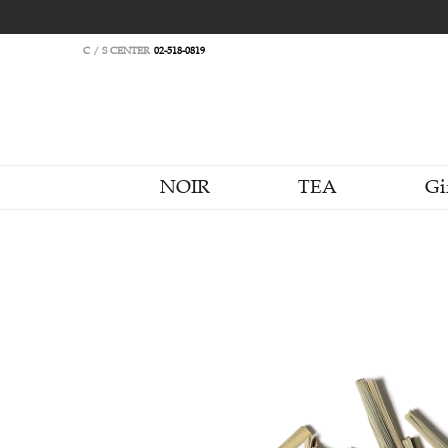
C / S CENTER
02-518-0819
NOIR
TEA