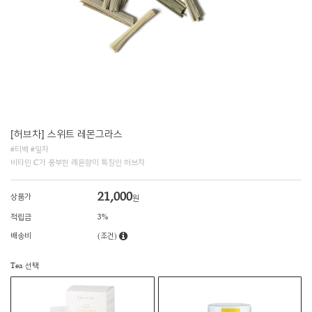
[허브차] 스위트 레몬그라스
#티백 #잎차
비타민 C가 풍부한 레몬향이 특징인 허브차
21,000
상품가
원
적립금
3%
배송비
(조건)
Tea 선택