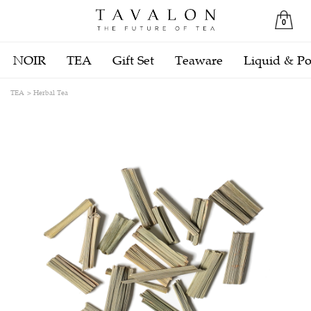
0
NOIR
TEA
Gift Set
Teaware
Liquid & P
TEA
Herbal Tea