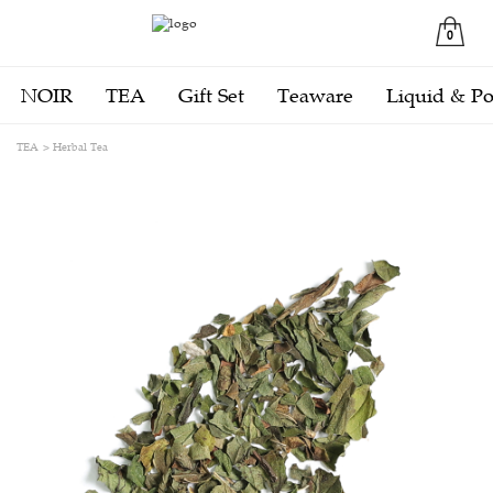
0
NOIR
TEA
Gift Set
Teaware
Liquid & P
TEA
Herbal Tea