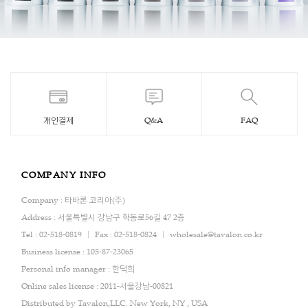
개인결제
Q&A
FAQ
COMPANY INFO
Company : 타바론 코리아(주)
Address : 서울특별시 강남구 학동로56길 47 2층
Tel : 02-518-0819
Fax : 02-518-0824
wholesale@tavalon.co.kr
Business license : 105-87-23065
Personal info manager : 한덕희
Online sales license : 2011-서울강남-00821
Distributed by Tavalon,LLC. New York, NY , USA