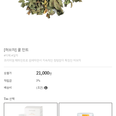
[허브차] 쿨 민트
#티백 #잎차
프리미엄 페퍼민트로 섬세하면서 지속적인 청량감이 특징인 허브차
21,000
상품가
원
적립금
3%
배송비
(조건)
Tea 선택