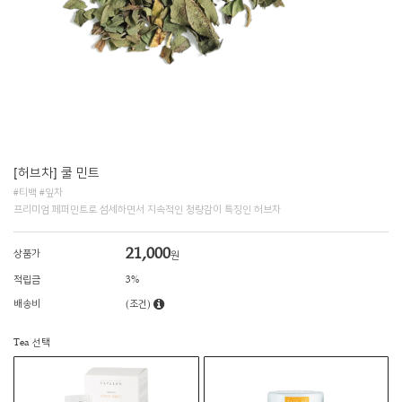
[허브차] 쿨 민트
#티백 #잎차
프리미엄 페퍼민트로 섬세하면서 지속적인 청량감이 특징인 허브차
21,000
상품가
원
적립금
3%
배송비
(조건)
Tea 선택