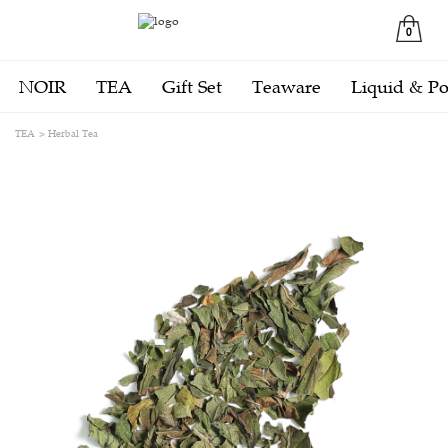
0
NOIR
TEA
Gift Set
Teaware
Liquid & P
TEA
Herbal Tea