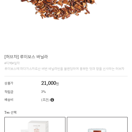
[허브차] 루이보스 바닐라
#티백#잎차
루이보스에 마다가스카르산 버번 바닐라빈을 블렌딩하여 풍부한 맛과 향을 선사하는 허브차
21,000
상품가
원
적립금
3%
배송비
(조건)
Tea 선택