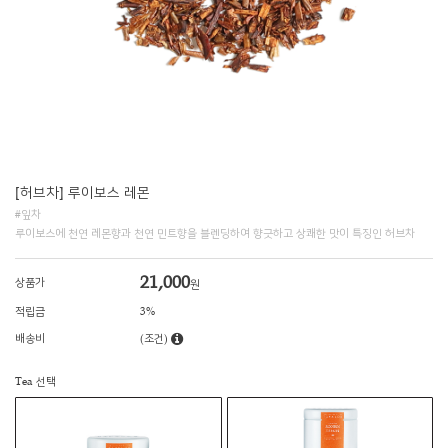
[허브차] 루이보스 레몬
#잎차
루이보스에 천연 레몬향과 천연 민트향을 블렌딩하여 향긋하고 상쾌한 맛이 특징인 허브차
21,000
상품가
원
적립금
3%
배송비
(조건)
Tea 선택