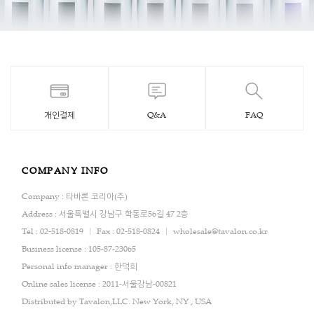
개인결제
Q&A
FAQ
COMPANY INFO
Company : 타바론 코리아(주)
Address : 서울특별시 강남구 학동로56길 47 2층
Tel : 02-518-0819
Fax : 02-518-0824
wholesale@tavalon.co.kr
Business license : 105-87-23065
Personal info manager : 한덕희
Online sales license : 2011-서울강남-00821
Distributed by Tavalon,LLC. New York, NY , USA