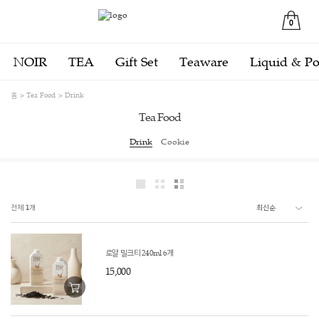
0
NOIR
TEA
Gift Set
Teaware
Liquid & P
홈
Tea Food
Drink
Tea Food
Drink
Cookie
전체
1
개
로얄 밀크티 240ml 6개
15,000