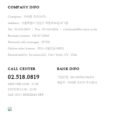
COMPANY INFO
Company : 타바론 코리아(주)
Address : 서울특별시 강남구 학동로56길 47 2층
Tel : 02-518-0819
Fax : 02-518-0824
wholesale@tavalon.co.kr
Business license : 105-87-23065
Personal info manager : 한덕희
Online sales license : 2011-서울강남-00821
Distributed by Tavalon,LLC. New York, NY , USA
CALL CENTER
BANK INFO
02.518.0819
기업은행 : 061.063962.04.013
예금주 : 타바론 코리아 주식회사
MON-FRI 10:00 - 17:00
LUNCH 12:30 - 13:30
SAT, SUN, HOLIDAY OFF