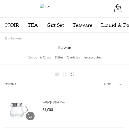
0
NOIR
TEA
Gift Set
Teaware
Liquid & P
홈
Teaware
Teaware
Teapot & Glass
Filter
Canister
Accessories
전체
24
개
루쎄레 티팟 450ml
34,000