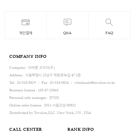
개인결제
Q&A
FAQ
COMPANY INFO
Company : 타바론 코리아(주)
Address : 서울특별시 강남구 학동로56길 47 2층
Tel : 02-518-0819
Fax : 02-518-0824
wholesale@tavalon.co.kr
Business license : 105-87-23065
Personal info manager : 한덕희
Online sales license : 2011-서울강남-00821
Distributed by Tavalon,LLC. New York, NY , USA
CALL CENTER
BANK INFO