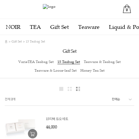
0
NOIR
TEA
Gift Set
Teaware
Liquid & P
홈
Gift Set
15 Teabag Set
Gift Set
VarieTEA Teabag Set
15 Teabag Set
Teaware & Teabag Set
Teaware & Loose-leaf Set
Honey Tea Set
전체
2
개
15티백 듀오 세트
44,000