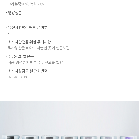
그래뉴당70%, 녹차30%
ㆍ영양성분
-
ㆍ유전자변형식품 해당 여부
-
ㆍ소비자안전을 위한 주의사항
직사광선을 피하고 서늘한 곳에 실온보관
ㆍ수입신고 필 문구
식품 위생법에 따른 수입신고를 필함
ㆍ소비자상담 관련 전화번호
02-518-0819