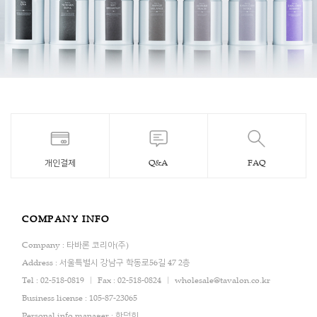
개인결제
Q&A
FAQ
COMPANY INFO
Company : 타바론 코리아(주)
Address : 서울특별시 강남구 학동로56길 47 2층
Tel : 02-518-0819
Fax : 02-518-0824
wholesale@tavalon.co.kr
Business license : 105-87-23065
Personal info manager : 한덕희