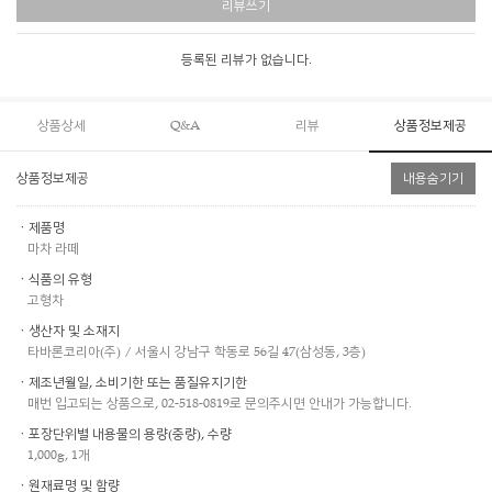
리뷰쓰기
등록된 리뷰가 없습니다.
상품상세
Q&A
리뷰
상품정보제공
상품정보제공
내용숨기기
ㆍ제품명
마차 라떼
ㆍ식품의 유형
고형차
ㆍ생산자 및 소재지
타바론코리아(주) / 서울시 강남구 학동로 56길 47(삼성동, 3층)
ㆍ제조년월일, 소비기한 또는 품질유지기한
매번 입고되는 상품으로, 02-518-0819로 문의주시면 안내가 가능합니다.
ㆍ포장단위별 내용물의 용량(중량), 수량
1,000g, 1개
ㆍ원재료명 및 함량