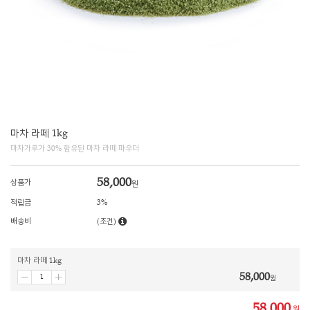
마차 라떼 1kg
마차가루가 30% 함유된 마차 라떼 파우더
58,000
상품가
원
적립금
3%
배송비
(조건)
마차 라떼 1kg
58,000
원
58,000
원