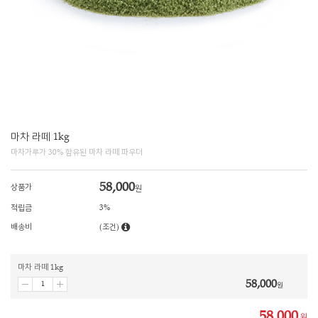
마차 라떼 1kg
마차가루가 30% 함유된 마차 라떼 파우더
58,000
상품가
원
적립금
3%
배송비
(조건)
마차 라떼 1kg
58,000
원
58,000
원