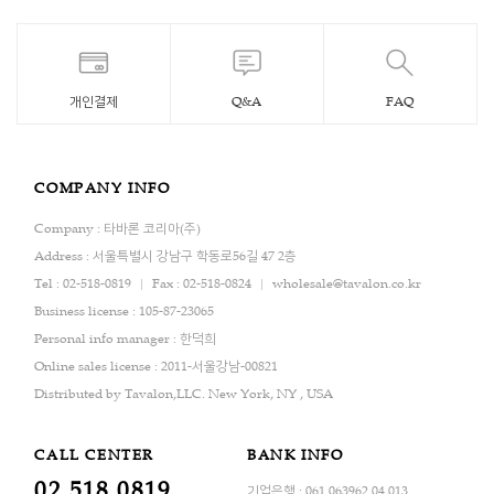
개인결제
Q&A
FAQ
COMPANY INFO
Company : 타바론 코리아(주)
Address : 서울특별시 강남구 학동로56길 47 2층
Tel : 02-518-0819
Fax : 02-518-0824
wholesale@tavalon.co.kr
Business license : 105-87-23065
Personal info manager : 한덕희
Online sales license : 2011-서울강남-00821
Distributed by Tavalon,LLC. New York, NY , USA
CALL CENTER
BANK INFO
02.518.0819
기업은행 : 061.063962.04.013