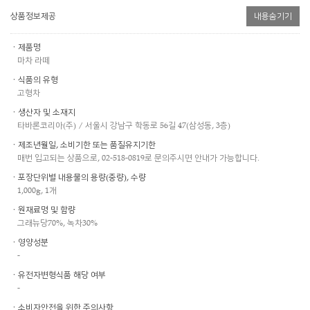
상품정보제공
내용숨기기
ㆍ제품명
마차 라떼
ㆍ식품의 유형
고형차
ㆍ생산자 및 소재지
타바론코리아(주) / 서울시 강남구 학동로 56길 47(삼성동, 3층)
ㆍ제조년월일, 소비기한 또는 품질유지기한
매번 입고되는 상품으로, 02-518-0819로 문의주시면 안내가 가능합니다.
ㆍ포장단위별 내용물의 용량(중량), 수량
1,000g, 1개
ㆍ원재료명 및 함량
그래뉴당70%, 녹차30%
ㆍ영양성분
-
ㆍ유전자변형식품 해당 여부
-
ㆍ소비자안전을 위한 주의사항