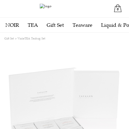
0
NOIR
TEA
Gift Set
Teaware
Liquid & P
Gift Set
VarieTEA Teabag Set