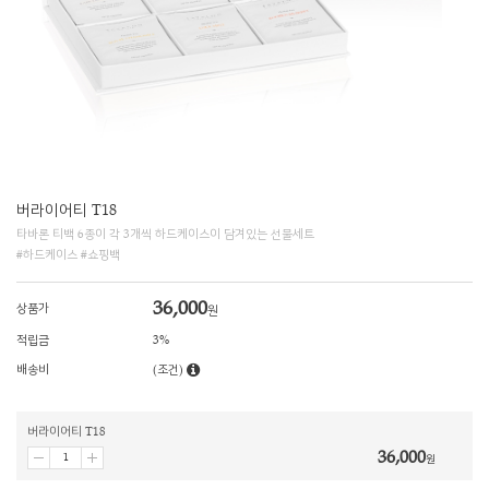
버라이어티 T18
타바론 티백 6종이 각 3개씩 하드케이스이 담겨있는 선물세트
#하드케이스 #쇼핑백
36,000
상품가
원
적립금
3%
배송비
(조건)
버라이어티 T18
36,000
원