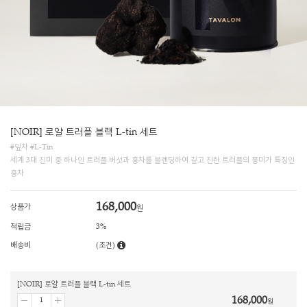
[NOIR] 로얄 트러플 블랙 L-tin 세트
#잎차 #L-Tin
세계 3대 진미 중 하나인 트러플 버섯과 홍차를 블렌딩하여 깊고 진한 트러플의 풍미가 특징인
홍차
168,000
상품가
원
적립금
3%
배송비
(조건)
[NOIR] 로얄 트러플 블랙 L-tin 세트
168,000
원