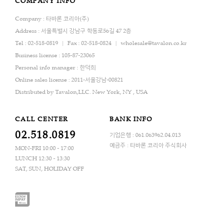
COMPANY INFO
Company : 타바론 코리아(주)
Address : 서울특별시 강남구 학동로56길 47 2층
Tel : 02-518-0819
Fax : 02-518-0824
wholesale@tavalon.co.kr
Business license : 105-87-23065
Personal info manager : 한덕희
Online sales license : 2011-서울강남-00821
Distributed by Tavalon,LLC. New York, NY , USA
CALL CENTER
BANK INFO
02.518.0819
기업은행 : 061.063962.04.013
예금주 : 타바론 코리아 주식회사
MON-FRI 10:00 - 17:00
LUNCH 12:30 - 13:30
SAT, SUN, HOLIDAY OFF