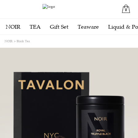
0
NOIR
TEA
Gift Set
Teaware
Liquid & P
NOIR
Black Tea