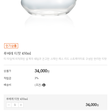
루쎄레 티팟 450ml
티 타임에 최적화된 설계의 쉐입과 견고한 스테인 레스 리드 스트레이터로 구성된 편리한 티팟
34,000
상품가
원
적립금
3%
배송비
(조건)
루쎄레 티팟 450ml
34,000
원