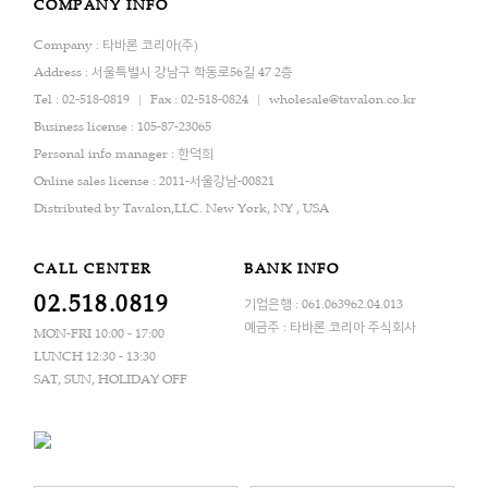
COMPANY INFO
Company : 타바론 코리아(주)
Address : 서울특별시 강남구 학동로56길 47 2층
Tel : 02-518-0819
Fax : 02-518-0824
wholesale@tavalon.co.kr
Business license : 105-87-23065
Personal info manager : 한덕희
Online sales license : 2011-서울강남-00821
Distributed by Tavalon,LLC. New York, NY , USA
CALL CENTER
BANK INFO
02.518.0819
기업은행 : 061.063962.04.013
예금주 : 타바론 코리아 주식회사
MON-FRI 10:00 - 17:00
LUNCH 12:30 - 13:30
SAT, SUN, HOLIDAY OFF