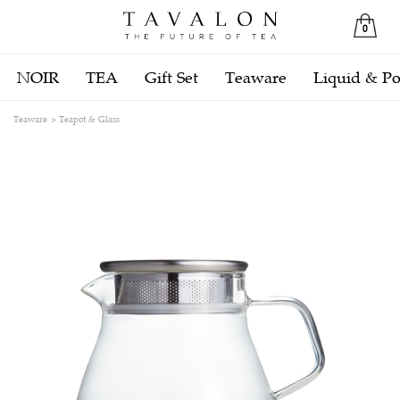
0
NOIR
TEA
Gift Set
Teaware
Liquid & P
Teaware
Teapot & Glass