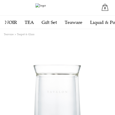
0
NOIR
TEA
Gift Set
Teaware
Liquid & P
Teaware
Teapot & Glass