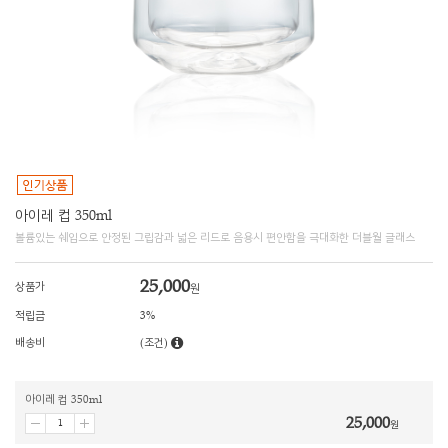
아이레 컵 350ml
볼륨있는 쉐입으로 안정된 그립감과 넓은 리드로 음용시 편안함을 극대화한 더블월 글래스
25,000
상품가
원
적립금
3%
배송비
(조건)
아이레 컵 350ml
25,000
원