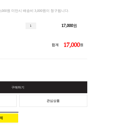
3%
선물세트
총 결제금액이 30,000원 미만시 배송비 3,000원이 청구됩니다.
17,000
티 T6
17,
합계
구매하기