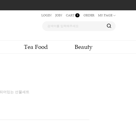
LOGIN
JOIN
CAR
quid & Powder
Tea Food
라이어티 T6
티백 6종이 각 1개씩 구성되어있는 선물세트
포장 #쇼핑백
00