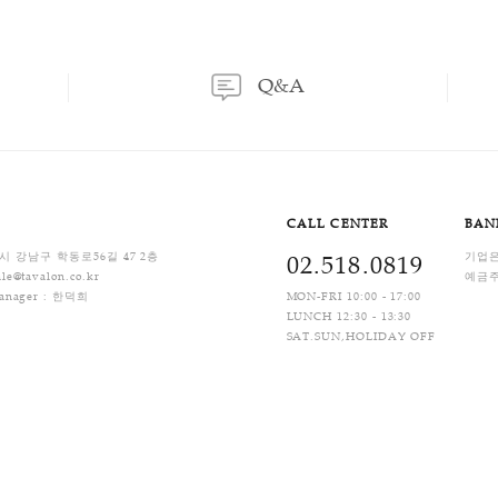
이용후기
상품문의
이용후기
상품문의
는 소비자 부담입니다.
는 판매자 부담입니다.
518-0819), Q/A 게시판 또는 카카오톡 채널로 사전에 문의하셔야 처리가 가능합니다.
래 계약에 대해 청약철회 및 계약해제의 기간 7일 내에는 청약철회 등을 요청 할 수 
 제17조제1항).
 경우
떨어진 경우
건의 가치가 뚜렷하게 떨어진 경우
배비) 입니다. 상품별 차등 부과되며, 제주지역 및 도서산간 지역은 배송비가 추가될 수 있