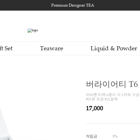
Premium Designer TEA
Gift Set
Teaware
Li
버
타바론 
#리본 
17,0