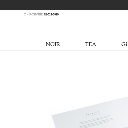
C / S CENTER
02-518-0819
NOIR
TEA