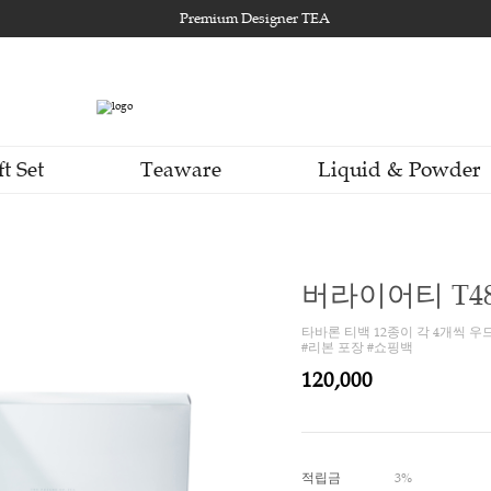
Premium Designer TEA
Gift Set
Teaware
Li
버라
타바론 
#리본 
120,