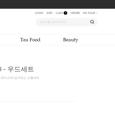
LOGIN
JOIN
CAR
quid & Powder
Tea Food
이어티 T48 - 우드세트
티백 12종이 각 4개씩 우드케이스에 담겨있는 선물세트
포장 #쇼핑백
000