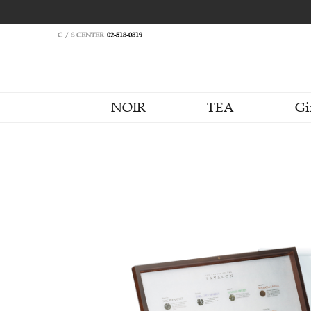
C / S CENTER
02-518-0819
NOIR
TEA