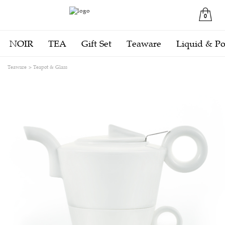
0
NOIR
TEA
Gift Set
Teaware
Liquid & P
Teaware
Teapot & Glass