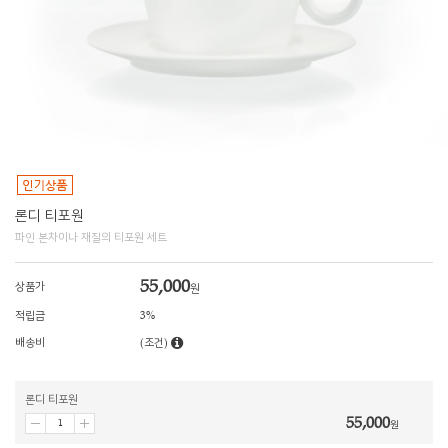
론디 티포원
파인 본차이나 재질의 티포원 세트
55,000
상품가
원
적립금
3%
배송비
(조건)
론디 티포원
55,000
원