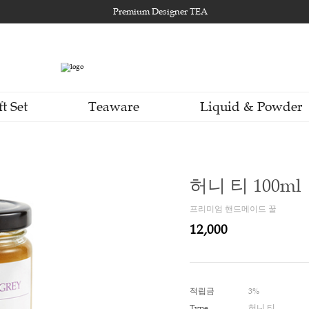
Premium Designer TEA
Gift Set
Teaware
Li
허니
프리미
12,0