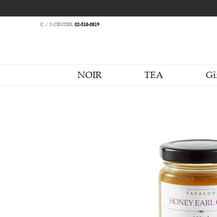
C / S CENTER
02-518-0819
NOIR
TEA