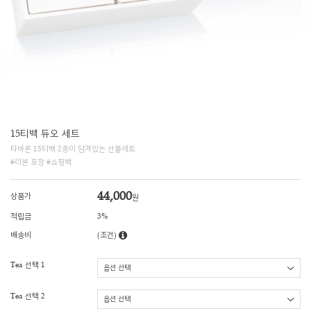
15티백 듀오 세트
타바론 15티백 2종이 담겨있는 선물세트
#리본 포장 #쇼핑백
44,000
상품가
원
적립금
3%
배송비
(조건)
Tea 선택 1
Tea 선택 2