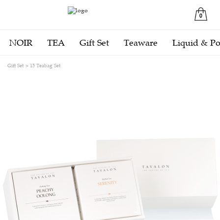
0
NOIR
TEA
Gift Set
Teaware
Liquid & P
Gift Set
15 Teabag Set