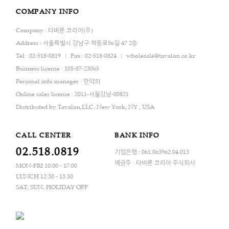
COMPANY INFO
Company : 타바론 코리아(주)
Address : 서울특별시 강남구 학동로56길 47 2층
Tel : 02-518-0819
Fax : 02-518-0824
wholesale@tavalon.co.kr
Business license : 105-87-23065
Personal info manager : 한덕희
Online sales license : 2011-서울강남-00821
Distributed by Tavalon,LLC. New York, NY , USA
CALL CENTER
BANK INFO
02.518.0819
기업은행 : 061.063962.04.013
예금주 : 타바론 코리아 주식회사
MON-FRI 10:00 - 17:00
LUNCH 12:30 - 13:30
SAT, SUN, HOLIDAY OFF