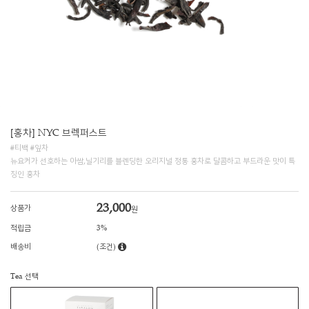
[홍차] NYC 브렉퍼스트
#티백 #잎차
뉴요커가 선호하는 아쌈,닐기리를 블렌딩한 오리지널 정통 홍차로 달콤하고 부드라운 맛이 특
징인 홍차
23,000
상품가
원
적립금
3%
배송비
(조건)
Tea 선택