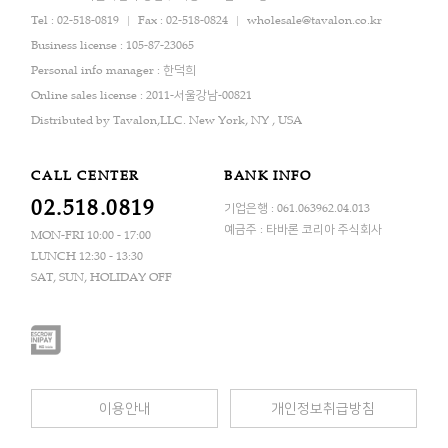
Tel : 02-518-0819
Fax : 02-518-0824
wholesale@tavalon.co.kr
Business license : 105-87-23065
Personal info manager : 한덕희
Online sales license : 2011-서울강남-00821
Distributed by Tavalon,LLC. New York, NY , USA
CALL CENTER
BANK INFO
02.518.0819
기업은행 : 061.063962.04.013
예금주 : 타바론 코리아 주식회사
MON-FRI 10:00 - 17:00
LUNCH 12:30 - 13:30
SAT, SUN, HOLIDAY OFF
이용안내
개인정보취급방침