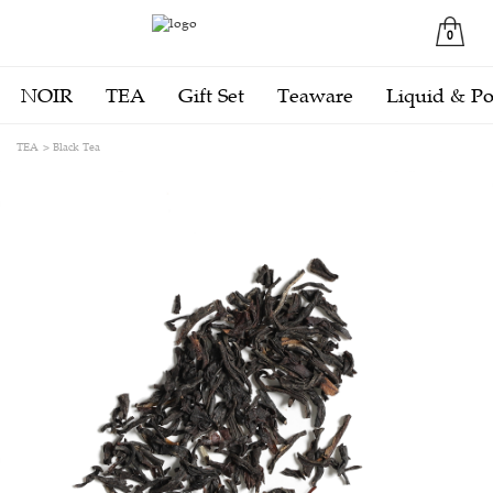
0
NOIR
TEA
Gift Set
Teaware
Liquid & P
TEA
Black Tea