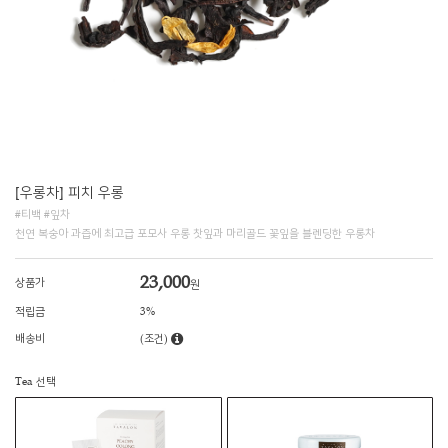
[우롱차] 피치 우롱
#티백 #잎차
천연 복숭아 과즙에 최고급 포모사 우롱 찻잎과 마리골드 꽃잎을 블렌딩한 우롱차
23,000
상품가
원
적립금
3%
배송비
(조건)
Tea 선택