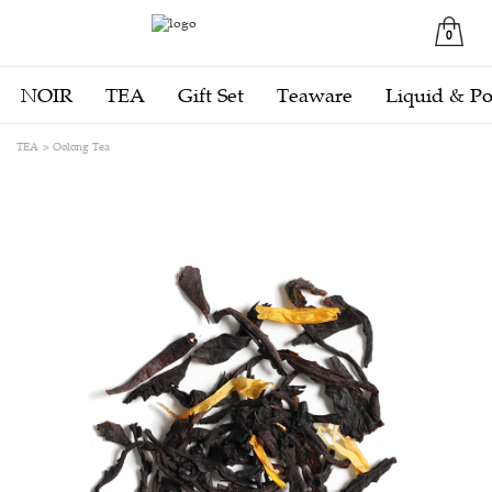
0
NOIR
TEA
Gift Set
Teaware
Liquid & P
TEA
Oolong Tea