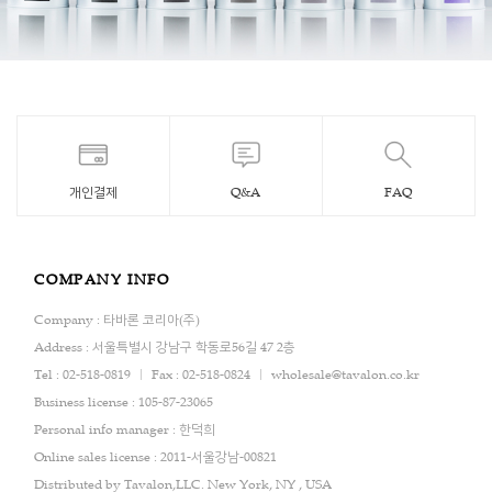
개인결제
Q&A
FAQ
COMPANY INFO
Company : 타바론 코리아(주)
Address : 서울특별시 강남구 학동로56길 47 2층
Tel : 02-518-0819
Fax : 02-518-0824
wholesale@tavalon.co.kr
Business license : 105-87-23065
Personal info manager : 한덕희
Online sales license : 2011-서울강남-00821
Distributed by Tavalon,LLC. New York, NY , USA