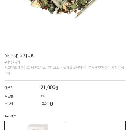
[허브차] 세러니티
#티백 #잎차
캐모마일, 페퍼민트, 레몬그라스, 루이보스, 바닐라를 블렌딩하여 독특한 맛과 향이 특징인 허
브차
21,000
상품가
원
적립금
3%
배송비
(조건)
Tea 선택