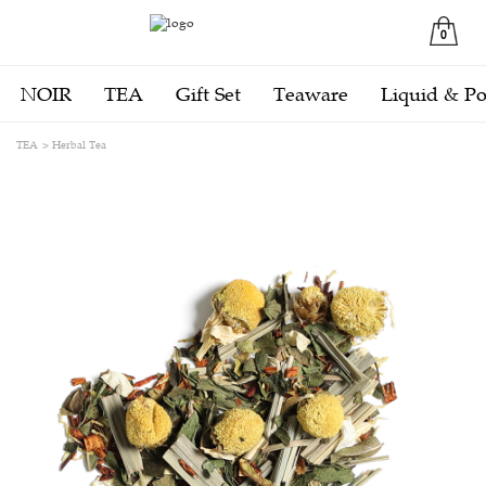
0
NOIR
TEA
Gift Set
Teaware
Liquid & P
TEA
Herbal Tea