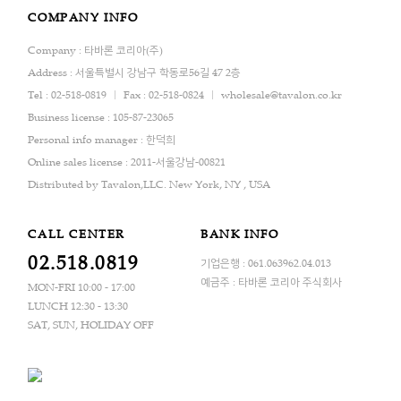
COMPANY INFO
Company : 타바론 코리아(주)
Address : 서울특별시 강남구 학동로56길 47 2층
Tel : 02-518-0819
Fax : 02-518-0824
wholesale@tavalon.co.kr
Business license : 105-87-23065
Personal info manager : 한덕희
Online sales license : 2011-서울강남-00821
Distributed by Tavalon,LLC. New York, NY , USA
CALL CENTER
BANK INFO
02.518.0819
기업은행 : 061.063962.04.013
예금주 : 타바론 코리아 주식회사
MON-FRI 10:00 - 17:00
LUNCH 12:30 - 13:30
SAT, SUN, HOLIDAY OFF