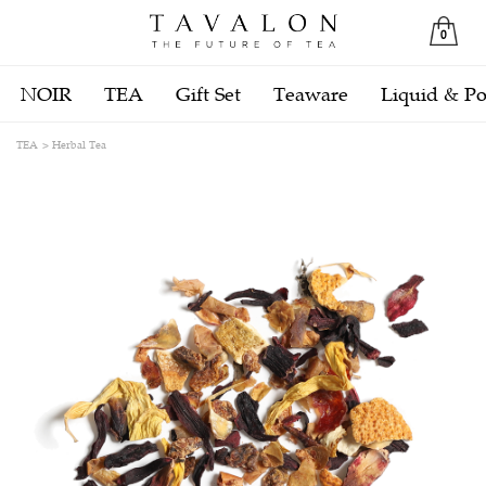
0
NOIR
TEA
Gift Set
Teaware
Liquid & P
TEA
Herbal Tea