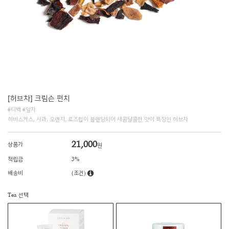
[허브차] 크림슨 펀치
#티백 #잎차
히비스커스, 사과, 오렌지, 로즈힙이 블렌딩되어 새콤달콤한 맛이 특징인 허브차
21,000
상품가
원
적립금
3%
배송비
(조건)
Tea 선택