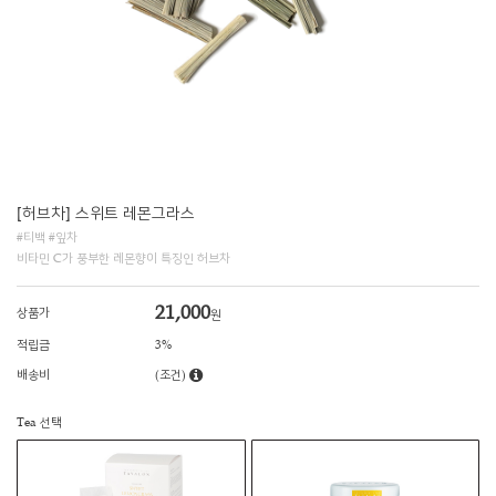
[허브차] 스위트 레몬그라스
#티백 #잎차
비타민 C가 풍부한 레몬향이 특징인 허브차
21,000
상품가
원
적립금
3%
배송비
(조건)
Tea 선택