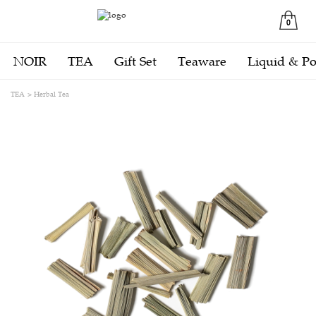
0
NOIR
TEA
Gift Set
Teaware
Liquid & P
TEA
Herbal Tea