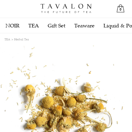
0
NOIR
TEA
Gift Set
Teaware
Liquid & P
TEA
Herbal Tea