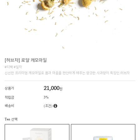
[허브차] 로얄 캐모마일
#티백 #잎차
신선한 프리미엄 캐모마일로 몸과 마음을 편안하게 해주는 향긋한 사과향이 특징인 허브차
21,000
상품가
원
적립금
3%
배송비
(조건)
Tea 선택