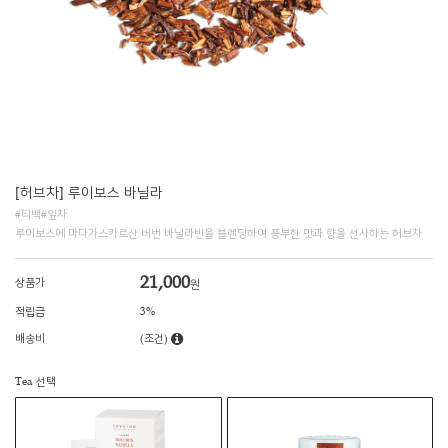
[허브차] 루이보스 바닐라
#티백#잎차
루이보스에 마다가스카르산 버번 바닐라빈을 블렌딩하여 풍부한 맛과 향을 선사하는 허브차
21,000
상품가
원
적립금
3%
배송비
(조건)
Tea 선택