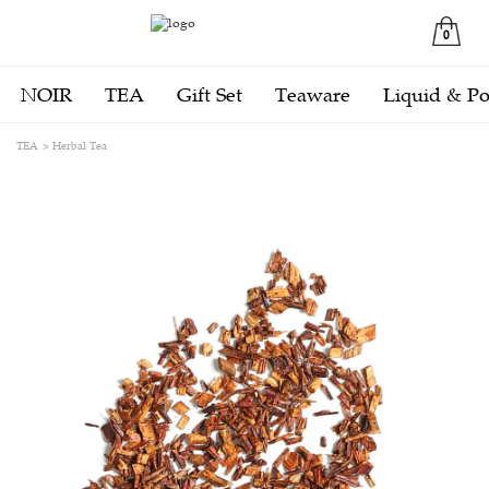
0
NOIR
TEA
Gift Set
Teaware
Liquid & P
TEA
Herbal Tea