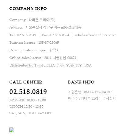
COMPANY INFO
Company : 타바론 코리아(주)
Address : 서울특별시 강남구 학동로56길 47 2층
Tel : 02-518-0819
Fax : 02-518-0824
wholesale@tavalon.co.kr
Business license : 105-87-23065
Personal info manager : 한덕희
Online sales license : 2011-서울강남-00821
Distributed by Tavalon,LLC. New York, NY , USA
CALL CENTER
BANK INFO
02.518.0819
기업은행 : 061.063962.04.013
예금주 : 타바론 코리아 주식회사
MON-FRI 10:00 - 17:00
LUNCH 12:30 - 13:30
SAT, SUN, HOLIDAY OFF