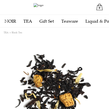
0
NOIR
TEA
Gift Set
Teaware
Liquid & P
TEA
Black Tea