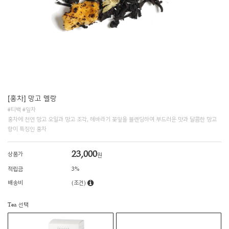
[홍차] 망고 멜랑
#티백 #잎차
홍차에 천연 망고 오일과 망고 조각, 해바라기 꽃잎을 블렌딩하여 부드러운 맛과 달콤한 망고
향이 특징인 홍차
23,000
상품가
원
적립금
3%
배송비
(조건)
Tea 선택