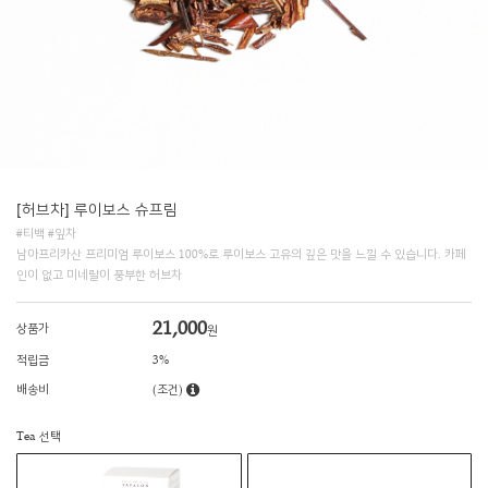
[허브차] 루이보스 슈프림
#티백 #잎차
남아프리카산 프리미엄 루이보스 100%로 루이보스 고유의 깊은 맛을 느낄 수 있습니다. 카페
인이 없고 미네랄이 풍부한 허브차
21,000
상품가
원
적립금
3%
배송비
(조건)
Tea 선택