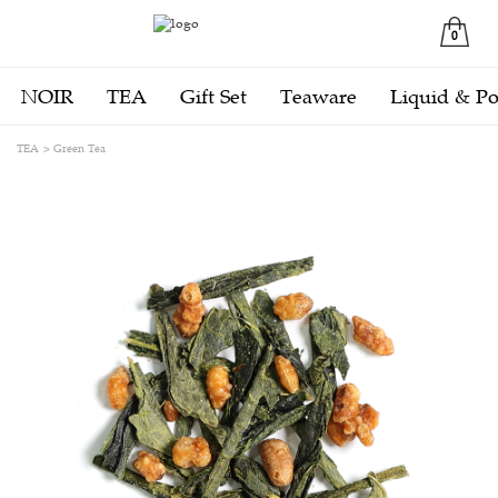
0
NOIR
TEA
Gift Set
Teaware
Liquid & P
TEA
Green Tea