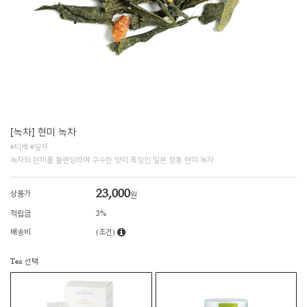
[녹차] 현미 녹차
#티백 #잎차
녹차와 현미를 블렌딩하여 구수한 맛이 특징인 일본 정통 현미 녹차
23,000
상품가
원
적립금
3%
배송비
(조건)
Tea 선택