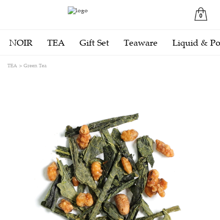
0
NOIR
TEA
Gift Set
Teaware
Liquid & P
TEA
Green Tea