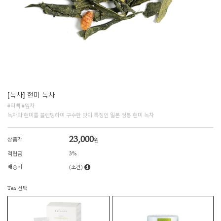
[녹차] 현미 녹차
#티백 #잎차
녹차와 현미를 블렌딩하여 구수한 맛이 특징인 일본 정통 현미 녹차
23,000
상품가
원
적립금
3%
배송비
(조건)
Tea 선택