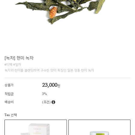
[녹차] 현미 녹차
#티백 #잎차
녹차와 현미를 블렌딩하여 구수한 맛이 특징인 일본 정통 현미 녹차
23,000
상품가
원
적립금
3%
배송비
(조건)
Tea 선택