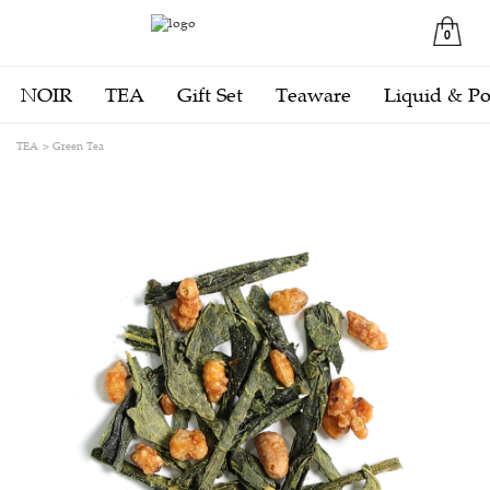
0
NOIR
TEA
Gift Set
Teaware
Liquid & P
TEA
Green Tea