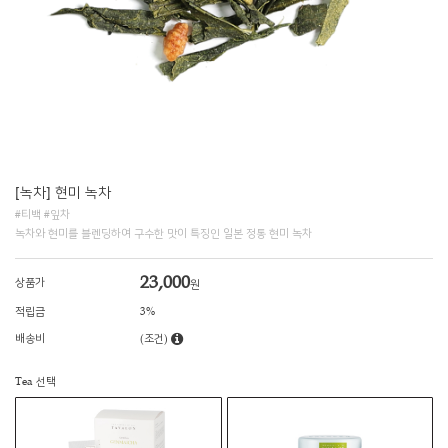
[녹차] 현미 녹차
#티백 #잎차
녹차와 현미를 블렌딩하여 구수한 맛이 특징인 일본 정통 현미 녹차
23,000
상품가
원
적립금
3%
배송비
(조건)
Tea 선택