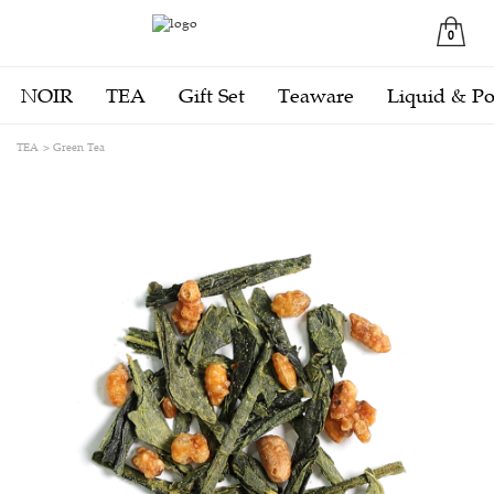
0
NOIR
TEA
Gift Set
Teaware
Liquid & P
TEA
Green Tea