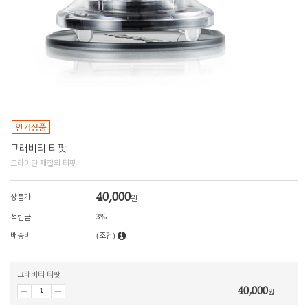
그래비티 티팟
트라이탄 재질의 티팟
40,000
상품가
원
적립금
3%
배송비
(조건)
그래비티 티팟
40,000
원