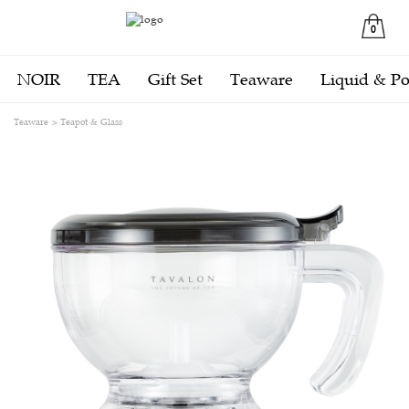
0
NOIR
TEA
Gift Set
Teaware
Liquid & P
Teaware
Teapot & Glass