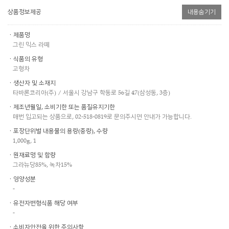
상품정보제공
내용숨기기
ㆍ제품명
그린 믹스 라떼
ㆍ식품의 유형
고형차
ㆍ생산자 및 소재지
타바론코리아(주) / 서울시 강남구 학동로 56길 47(삼성동, 3층)
ㆍ제조년월일, 소비기한 또는 품질유지기한
매번 입고되는 상품으로, 02-518-0819로 문의주시면 안내가 가능합니다.
ㆍ포장단위별 내용물의 용량(중량), 수량
1,000g, 1
ㆍ원재료명 및 함량
그라뉴당85%, 녹차15%
ㆍ영양성분
-
ㆍ유전자변형식품 해당 여부
-
ㆍ소비자안전을 위한 주의사항