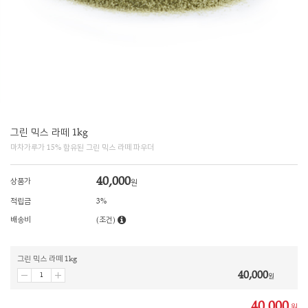
그린 믹스 라떼 1kg
마차가루가 15% 함유된 그린 믹스 라떼 파우더
40,000
상품가
원
적립금
3%
배송비
(조건)
그린 믹스 라떼 1kg
40,000
원
40,000
원