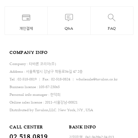
개인결제
Q&A
FAQ
COMPANY INFO
Company : 타바론 코리아(주)
Address : 서울특별시 강남구 학동로56길 47 2층
Tel : 02-518-0819
Fax : 02-518-0824
wholesale@tavalon.co.kr
Business license : 105-87-23065
Personal info manager : 한덕희
Online sales license : 2011-서울강남-00821
Distributed by Tavalon,LLC. New York, NY , USA
CALL CENTER
BANK INFO
02.518.0819
기업은행 : 061.063962.04.013