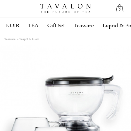
0
NOIR
TEA
Gift Set
Teaware
Liquid & P
Teaware
Teapot & Glass