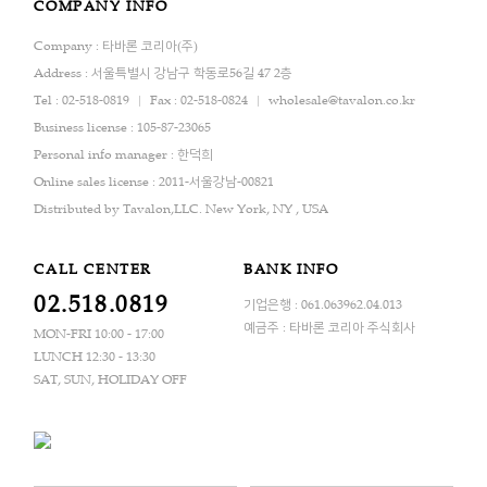
COMPANY INFO
Company : 타바론 코리아(주)
Address : 서울특별시 강남구 학동로56길 47 2층
Tel : 02-518-0819
Fax : 02-518-0824
wholesale@tavalon.co.kr
Business license : 105-87-23065
Personal info manager : 한덕희
Online sales license : 2011-서울강남-00821
Distributed by Tavalon,LLC. New York, NY , USA
CALL CENTER
BANK INFO
02.518.0819
기업은행 : 061.063962.04.013
예금주 : 타바론 코리아 주식회사
MON-FRI 10:00 - 17:00
LUNCH 12:30 - 13:30
SAT, SUN, HOLIDAY OFF