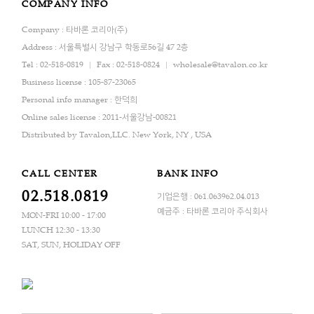
COMPANY INFO
Company : 타바론 코리아(주)
Address : 서울특별시 강남구 학동로56길 47 2층
Tel : 02-518-0819
Fax : 02-518-0824
wholesale@tavalon.co.kr
Business license : 105-87-23065
Personal info manager : 한덕희
Online sales license : 2011-서울강남-00821
Distributed by Tavalon,LLC. New York, NY , USA
CALL CENTER
BANK INFO
02.518.0819
기업은행 : 061.063962.04.013
예금주 : 타바론 코리아 주식회사
MON-FRI 10:00 - 17:00
LUNCH 12:30 - 13:30
SAT, SUN, HOLIDAY OFF