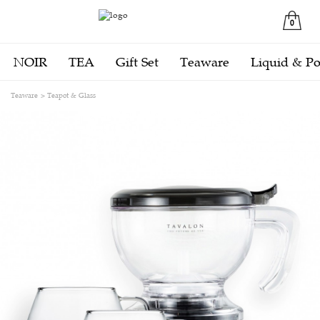
0
NOIR
TEA
Gift Set
Teaware
Liquid & P
Teaware
Teapot & Glass