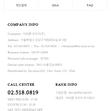
개인결제
Q&A
FAQ
COMPANY INFO
Company : 타바론 코리아(주)
Address : 서울특별시 강남구 학동로56길 47 2층
Tel : 02-518-0819
Fax : 02-518-0824
wholesale@tavalon.co.kr
Business license : 105-87-23065
Personal info manager : 한덕희
Online sales license : 2011-서울강남-00821
Distributed by Tavalon,LLC. New York, NY , USA
CALL CENTER
BANK INFO
02.518.0819
기업은행 : 061.063962.04.013
예금주 : 타바론 코리아 주식회사
MON-FRI 10:00 - 17:00
LUNCH 12:30 - 13:30
SAT, SUN, HOLIDAY OFF