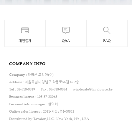
개인결제
Q&A
FAQ
COMPANY INFO
Company : 타바론 코리아(주)
Address : 서울특별시 강남구 학동로56길 47 2층
Tel : 02-518-0819
Fax : 02-518-0824
wholesale@tavalon.co.kr
Business license : 105-87-23065
Personal info manager : 한덕희
Online sales license : 2011-서울강남-00821
Distributed by Tavalon,LLC. New York, NY , USA