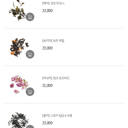
[백차] 코코 피오니
23,000
[보이차] 유주 푸얼
23,000
[허브차] 핑크 로즈버드
21,000
[홍차] 스모키 랍상소우총
23,000