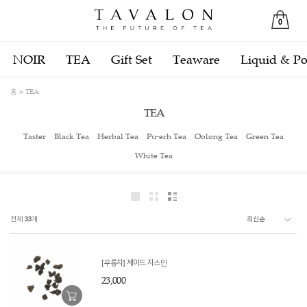
0
NOIR
TEA
Gift Set
Teaware
Liquid & P
홈
TEA
TEA
Taster
Black Tea
Herbal Tea
Pu-erh Tea
Oolong Tea
Green Tea
White Tea
전체
33
개
[우롱차] 제이드 자스민
23,000