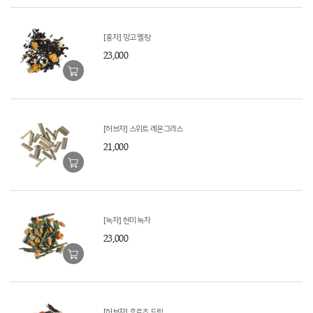
[홍차] 망고 멜랑
23,000
[허브차] 스위트 레몬그라스
21,000
[녹차] 현미 녹차
23,000
[허브차] 후르츠 드림