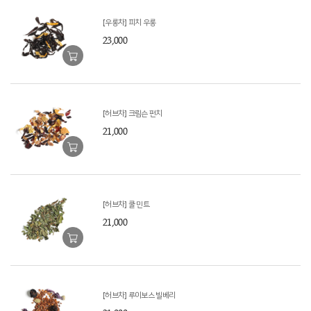
[우롱차] 피치 우롱
23,000
[허브차] 크림슨 펀치
21,000
[허브차] 쿨 민트
21,000
[허브차] 루이보스 빌베리