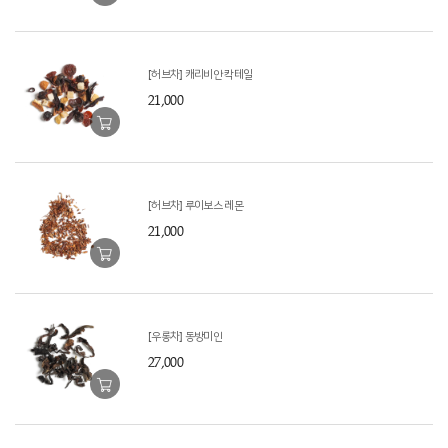
[허브차] 캐리비안 칵테일
21,000
[허브차] 루이보스 레몬
21,000
[우롱차] 동방미인
27,000