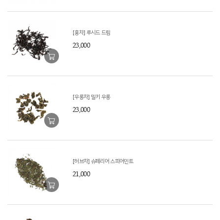
[홍차] 루시드 드림
23,000
[우롱차] 밀키 우롱
23,000
[허브차] 슈페리어 스피어민트
21,000